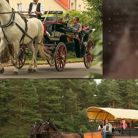
1,5 Stunde
zum Rheins
ca. 1 Stun
zum Wittwe
ca. 2 Stun
zum eigene
Abholung a
… oder pla