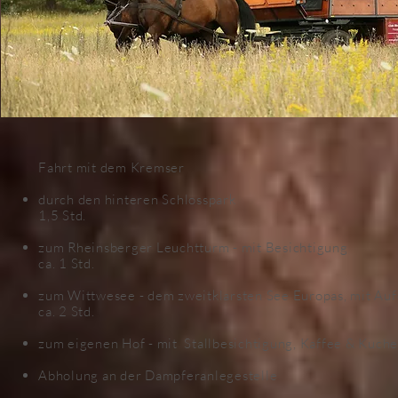
Fahrt mit dem Kremser
durch den hinteren Schlosspark
1,5 Std.
zum Rheinsberger Leuchtturm - mit Besichtigung
ca. 1 Std.
zum Wittwesee - dem zweitklarsten See Europas, mit Auf
ca. 2 Std.
zum eigenen Hof - mit Stallbesichtigung, Kaffee & Kuch
Abholung an der Dampferanlegestelle