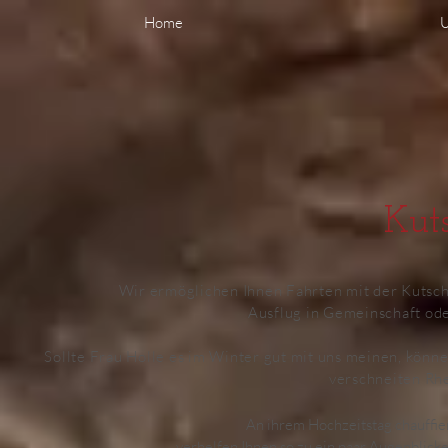
Home
U
Kut
Wir ermöglichen Ihnen Fahrten mit der Kutsch
Ausflug
in Gemeinschaft ode
Sollte Frau Holle es im Winter gut mit uns meinen, könn
verschneiten Rh
An ihrem Hochzeitstag chauffier
verhelfen Ihnen so zu ein paar Augenblic